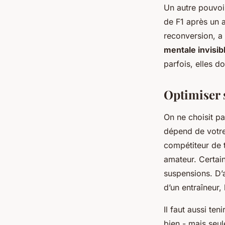
Un autre pouvoi
de F1 après un 
reconversion, a
mentale invisib
parfois, elles d
Optimiser s
On ne choisit p
dépend de votre 
compétiteur de 
amateur. Certain
suspensions. D’a
d’un entraîneur,
Il faut aussi t
bien - mais seul