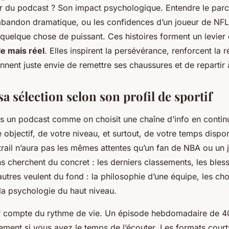
r du podcast ? Son impact psychologique. Entendre le parco
abandon dramatique, ou les confidences d’un joueur de NFL
 quelque chose de puissant. Ces histoires forment un levier
le mais réel
. Elles inspirent la persévérance, renforcent la r
onnent juste envie de remettre ses chaussures et de repartir 
a sélection selon son profil de sportif
as un podcast comme on choisit une chaîne d’info en contin
objectif, de votre niveau, et surtout, de votre temps dispo
trail n’aura pas les mêmes attentes qu’un fan de NBA ou un
s cherchent du concret : les derniers classements, les bless
utres veulent du fond : la philosophie d’une équipe, les cho
 la psychologie du haut niveau.
enir compte du rythme de vie. Un épisode hebdomadaire de 40
ement si vous avez le temps de l’écouter. Les formats court