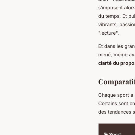
s’imposent alor
du temps. Et pui
vibrants, passio
"lecture".
Et dans les grand
mené, même avec
clarté du propo
Comparatif
Chaque sport a 
Certains sont e
des tendances se
🎯 Sport