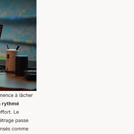
mmence à lâcher
n rythmé
ffort. Le
métrage passe
ensés comme