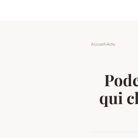
Accueil
›
Actu
Podc
qui c