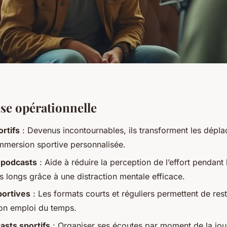
se opérationnelle
rtifs
: Devenus incontournables, ils transforment les dépl
mersion sportive personnalisée.
 podcasts
: Aide à réduire la perception de l’effort pendant 
s longs grâce à une distraction mentale efficace.
portives
: Les formats courts et réguliers permettent de res
on emploi du temps.
casts sportifs
: Organiser ses écoutes par moment de la jou