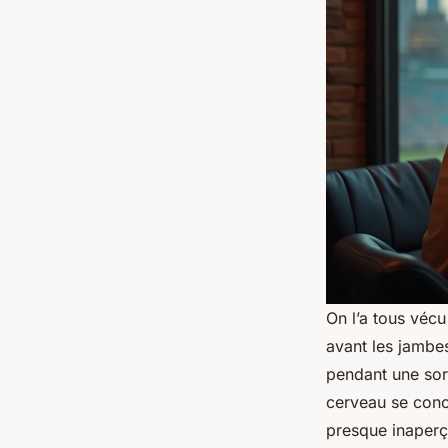
On l’a tous véc
avant les jambes
pendant une sort
cerveau se conce
presque inaperç