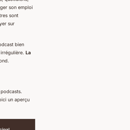
rger son emploi
tres sont
yer sur
podcast bien
irrégulière.
La
fond.
 podcasts.
oici un aperçu
cipal