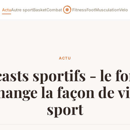
Actu
Autre sport
Basket
Combat
Fitness
Foot
Musculation
Velo
ACTU
asts sportifs - le f
hange la façon de vi
sport