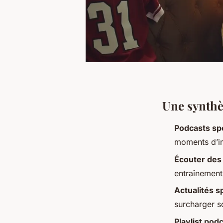
Une synthè
Podcasts spo
moments d’im
Écouter des
entraînement
Actualités s
surcharger s
Playlist pod