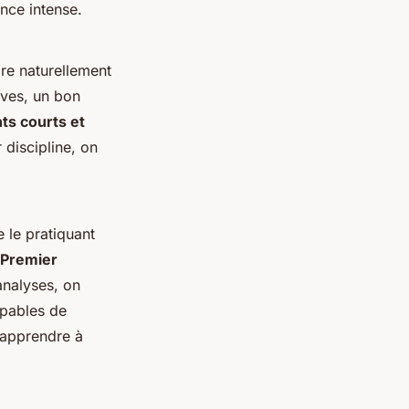
nce intense.
gre naturellement
ives, un bon
s courts et
 discipline, on
e le pratiquant
 Premier
analyses, on
apables de
 apprendre à