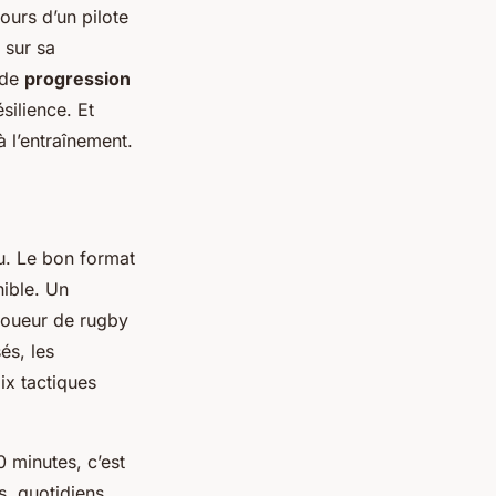
urs d’un pilote
 sur sa
 de
progression
ésilience. Et
à l’entraînement.
u. Le bon format
nible. Un
 joueur de rugby
és, les
ix tactiques
 minutes, c’est
s, quotidiens,