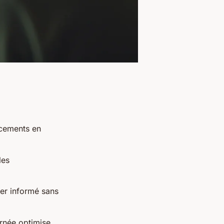
acements en
les
ter informé sans
rnée optimise