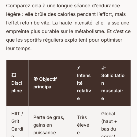
Comparez cela à une longue séance d’endurance
légère : elle brûle des calories pendant l’effort, mais
l’effet retombe vite. La haute intensité, elle, laisse une
empreinte plus durable sur le métabolisme. Et c’est ce
que les sportifs réguliers exploitent pour optimiser
leur temps.
⚡
🦵
💥
Intens
Sollicitatio
🎯 Objectif
Disci
ité
n
principal
pline
relativ
musculair
e
e
HIIT /
Global
Perte de gras,
Très
Grit
(haut +
gains en
élevé
Cardi
bas du
puissance
e
o
corps)