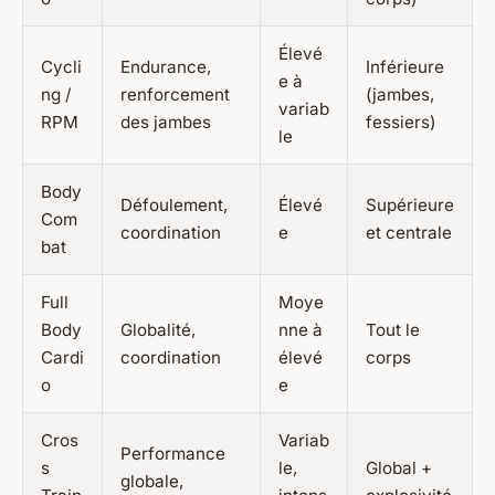
Élevé
Cycli
Endurance,
Inférieure
e à
ng /
renforcement
(jambes,
variab
RPM
des jambes
fessiers)
le
Body
Défoulement,
Élevé
Supérieure
Com
coordination
e
et centrale
bat
Full
Moye
Body
Globalité,
nne à
Tout le
Cardi
coordination
élevé
corps
o
e
Cros
Variab
Performance
s
le,
Global +
globale,