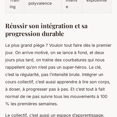
Train
intens
explosivité
polyvalence
ing
e
Réussir son intégration et sa
progression durable
Le plus grand piège ? Vouloir tout faire dès le premier
jour. On arrive motivé, on se lance à fond, et deux
jours plus tard, on traîne des courbatures qui nous
rappellent qu’on n’est pas un super-héros. La clé,
c’est la régularité, pas l’intensité brute. Intégrer un
cours collectif, c’est aussi apprendre à lire son corps,
à doser, à progresser pas à pas. Et c’est tout à fait
normal de ne pas suivre tous les mouvements à 100
% les premières semaines.
Le collectif, c’est aussi un espace d’apprentissage.