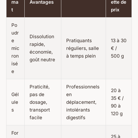
ma
Avantages
ette de
t
prix
Po
udr
Dissolution
e
Pratiquants
13 à 30
rapide,
mic
réguliers, salle
€ /
économie,
ron
à temps plein
500 g
goût neutre
isé
e
Praticité,
Professionnels
20 à
Gél
pas de
en
35 € /
ule
dosage,
déplacement,
90 à
s
transport
intolérants
120 g
facile
digestifs
For
25 à